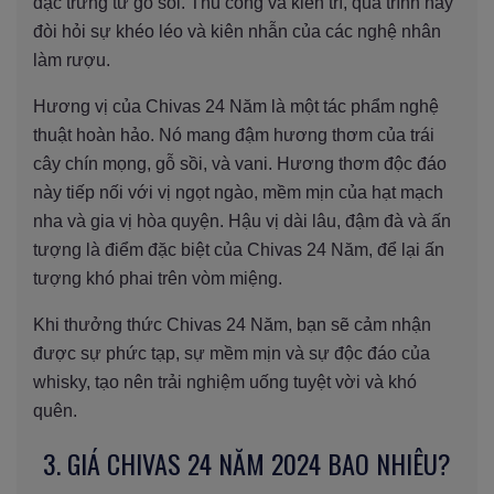
đặc trưng từ gỗ sồi. Thủ công và kiên trì, quá trình này
đòi hỏi sự khéo léo và kiên nhẫn của các nghệ nhân
làm rượu.
Hương vị của Chivas 24 Năm là một tác phẩm nghệ
thuật hoàn hảo. Nó mang đậm hương thơm của trái
cây chín mọng, gỗ sồi, và vani. Hương thơm độc đáo
này tiếp nối với vị ngọt ngào, mềm mịn của hạt mạch
nha và gia vị hòa quyện. Hậu vị dài lâu, đậm đà và ấn
tượng là điểm đặc biệt của Chivas 24 Năm, để lại ấn
tượng khó phai trên vòm miệng.
Khi thưởng thức Chivas 24 Năm, bạn sẽ cảm nhận
được sự phức tạp, sự mềm mịn và sự độc đáo của
whisky, tạo nên trải nghiệm uống tuyệt vời và khó
quên.
3. GIÁ CHIVAS 24 NĂM 2024 BAO NHIÊU?