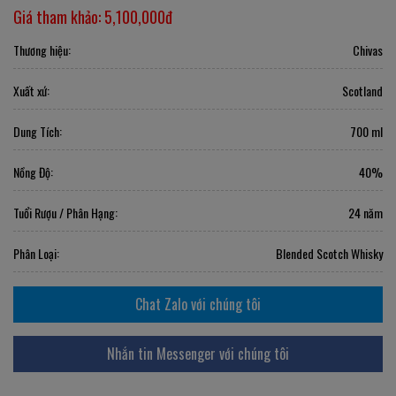
Giá tham khảo:
5,100,000đ
Thương hiệu:
Chivas
Xuất xứ:
Scotland
Dung Tích:
700 ml
Nồng Độ:
40%
Tuổi Rượu / Phân Hạng:
24 năm
Phân Loại:
Blended Scotch Whisky
Chat Zalo với chúng tôi
Nhắn tin Messenger với chúng tôi