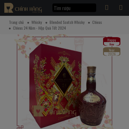
Trang chủ
Whisky
Blended Scotch Whisky
Chivas
Chivas 24 Năm - Hộp Quà Tết 2024
Happy
New
Year
2026