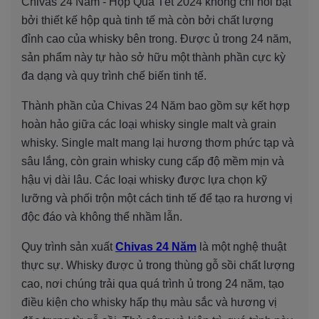
Chivas 24 Năm - Hộp Quà Tết 2024 không chỉ nổi bật
bởi thiết kế hộp quà tinh tế mà còn bởi chất lượng
đỉnh cao của whisky bên trong. Được ủ trong 24 năm,
sản phẩm này tự hào sở hữu một thành phần cực kỳ
đa dạng và quy trình chế biến tinh tế.
Thành phần của Chivas 24 Năm bao gồm sự kết hợp
hoàn hảo giữa các loại whisky single malt và grain
whisky. Single malt mang lại hương thơm phức tạp và
sâu lắng, còn grain whisky cung cấp độ mềm mịn và
hậu vị dài lâu. Các loại whisky được lựa chọn kỹ
lưỡng và phối trộn một cách tinh tế để tạo ra hương vị
độc đáo và không thể nhầm lẫn.
Quy trình sản xuất
Chivas 24 Năm
là một nghệ thuật
thực sự. Whisky được ủ trong thùng gỗ sồi chất lượng
cao, nơi chúng trải qua quá trình ủ trong 24 năm, tạo
điều kiện cho whisky hấp thụ màu sắc và hương vị