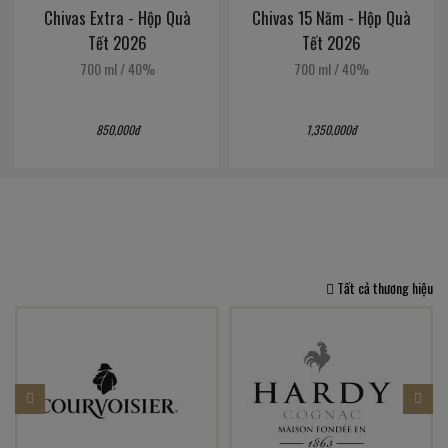
uà
Chivas 15 Năm - Hộp Quà
Chivas 18 Năm - Hộp Quà
Tết 2026
Tết 2026
700 ml
/
40%
700 ml
/
40%
1,350,000đ
1,600,000đ
Tất cả thương hiệu