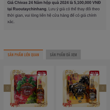
Giá Chivas 24 Năm hộp quà 2024 là 5,100,000 VNĐ
tại Ruoutaychinhang
. Lưu ý giá có thể thay đổi theo
thời gian, vui lòng liên hệ cửa hàng để có giá chính
xác.
SẢN PHẨM LIÊN QUAN
SẢN PHẨM ĐÃ XEM
r
New Year
New Year
2026
2026