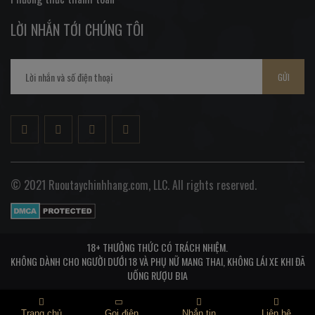
LỜI NHẮN TỚI CHÚNG TÔI
GỬI
© 2021 Ruoutaychinhhang.com, LLC. All rights reserved.
18+ THƯỞNG THỨC CÓ TRÁCH NHIỆM.
KHÔNG DÀNH CHO NGƯỜI DƯỚI 18 VÀ PHỤ NỮ MANG THAI, KHÔNG LÁI XE KHI ĐÃ
UỐNG RƯỢU BIA
Trang chủ
Gọi điện
Nhắn tin
Liên hệ