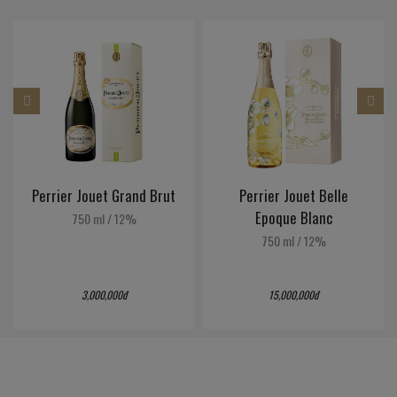
Perrier Jouet Grand Brut
Perrier Jouet Belle
Epoque Blanc
750 ml
/
12%
750 ml
/
12%
3,000,000đ
15,000,000đ