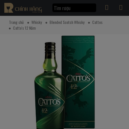
Trang chủ
Whisky
Blended Scotch Whisky
Cattos
Catto's 12 Năm