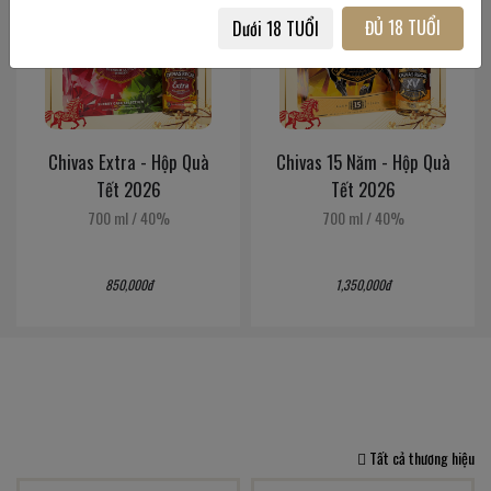
ĐỦ 18 TUỔI
Dưới 18 TUỔI
Chivas Extra - Hộp Quà
Chivas 15 Năm - Hộp Quà
Tết 2026
Tết 2026
700 ml
/
40%
700 ml
/
40%
850,000đ
1,350,000đ
Tất cả thương hiệu