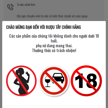
Tư vấn nhiệt tình
Đội ngũ chuyên viên tư vấn có kiến thức chuẩn về rượu ngoại
Giá tốt kèm quà tặng
CHÀO MỪNG BẠN ĐẾN VỚI RƯỢU TÂY CHÍNH HÃNG
Nhiều chương trình giảm giá, tặng quà cực giá trị
Các sản phẩm của chúng tôi không dành cho người dưới 18
tuổi,
phụ nữ đang mang thai.
Thưởng thức có trách nhiệm!
SẢN PHẨM LIÊN QUAN
SẢN PHẨM ĐÃ XEM
New Year
New Year
2026
2026