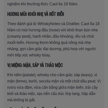
nghiệm khi thưởng thức Caol Ila 18 Năm.
HƯƠNG MŨI: KHÓI NHẸ VÀ NỐT BIỂN
Theo đánh giá từ WhiskyNotes và Distiller, Caol Ila 18
Năm có mùi hương đầu (nose) với khói than bùn nhẹ
(creamy peat), hạnh nhân, dầu khoáng, rêu và chút
muối biển. Hương thơm không quá nồng mà nhẹ
nhàng, gợi cảm giác đại dương, phù hợp với người
mới tiếp xúc whisky Islay.
VỊ MIỆNG: MẶN, SÁP VÀ THẢO MỘC
Khi nếm (palate), whisky cho cảm giác sáp (waxy), vị
mặn (brine), bưởi, socola mặn và một chút dầu peat. Vị
rượu vừa đậm, vừa cân bằng giữa mặn biển, trái cây
khô và thảo mộc, tạo nên cấu trúc lớp lang, hấp dẫn
mà không bị gắt.