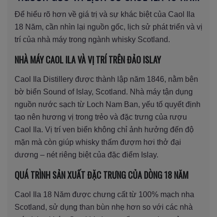
Để hiểu rõ hơn về giá trị và sự khác biệt của Caol Ila
18 Năm, cần nhìn lại nguồn gốc, lịch sử phát triển và vị
trí của nhà máy trong ngành whisky Scotland.
NHÀ MÁY CAOL ILA VÀ VỊ TRÍ TRÊN ĐẢO ISLAY
Caol Ila Distillery được thành lập năm 1846, nằm bên
bờ biển Sound of Islay, Scotland. Nhà máy tận dụng
nguồn nước sạch từ Loch Nam Ban, yếu tố quyết định
tạo nên hương vị trong trẻo và đặc trưng của rượu
Caol Ila. Vị trí ven biển không chỉ ảnh hưởng đến độ
mặn mà còn giúp whisky thấm đượm hơi thở đại
dương – nét riêng biệt của đặc điểm Islay.
QUÁ TRÌNH SẢN XUẤT ĐẶC TRƯNG CỦA DÒNG 18 NĂM
Caol Ila 18 Năm được chưng cất từ 100% mạch nha
Scotland, sử dụng than bùn nhẹ hơn so với các nhà