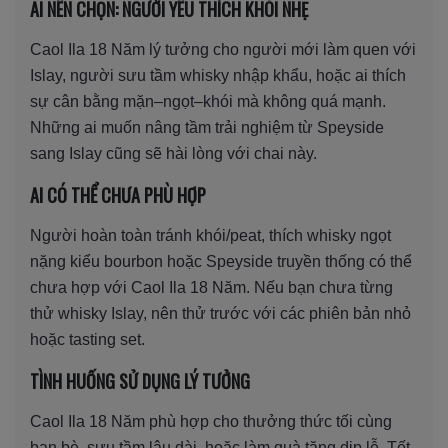
AI NÊN CHỌN: NGƯỜI YÊU THÍCH KHÓI NHẸ
Caol Ila 18 Năm lý tưởng cho người mới làm quen với
Islay, người sưu tầm whisky nhập khẩu, hoặc ai thích
sự cân bằng mặn–ngọt–khói mà không quá mạnh.
Những ai muốn nâng tầm trải nghiệm từ Speyside
sang Islay cũng sẽ hài lòng với chai này.
AI CÓ THỂ CHƯA PHÙ HỢP
Người hoàn toàn tránh khói/peat, thích whisky ngọt
nặng kiểu bourbon hoặc Speyside truyền thống có thể
chưa hợp với Caol Ila 18 Năm. Nếu bạn chưa từng
thử whisky Islay, nên thử trước với các phiên bản nhỏ
hoặc tasting set.
TÌNH HUỐNG SỬ DỤNG LÝ TƯỞNG
Caol Ila 18 Năm phù hợp cho thưởng thức tối cùng
bạn bè, sưu tầm lâu dài, hoặc làm quà tặng dịp lễ, Tết.