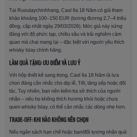
Tại Ruoutaychinhhang, Caol Ila 18 Năm có giá tham
khảo khoảng 100–150 EUR (tương đương 2,7–4 triệu
đồng, cập nhật ngày 29/03/2026). Mức giá này xứng
đáng với độ phức tạp, chiều sâu và trải nghiệm cảm
quan mà chai mang lại – đặc biệt với người yêu thích
whisky Islay chính hãng.
LÀM QUÀ TẶNG: ƯU ĐIỂM VÀ LƯU Ý
Với hộp thiết kế sang trọng, Caol Ila 18 Năm là lựa
chọn đáng cân nhắc cho dịp lễ, Tết, tặng sếp hoặc đối
tác. Tuy nhiên, bạn nên kiểm tra sở thích của người
nhận – nếu họ không thích hương khói hoặc chưa
quen whisky Islay, có thể cân nhắc các dòng nhẹ hơn.
TRADE-OFF: KHI NÀO KHÔNG NÊN CHỌN
Nếu ngân sách hạn chế hoặc bạn/đối tượng nhận quà