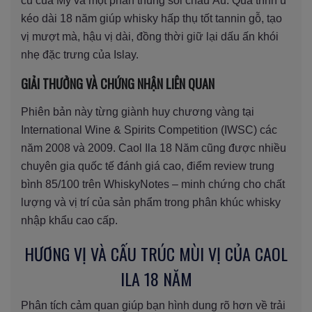
cũ của Mỹ và một phần thùng sồi châu Âu. Quá trình ủ
kéo dài 18 năm giúp whisky hấp thụ tốt tannin gỗ, tạo
vị mượt mà, hậu vị dài, đồng thời giữ lại dấu ấn khói
nhẹ đặc trưng của Islay.
GIẢI THƯỞNG VÀ CHỨNG NHẬN LIÊN QUAN
Phiên bản này từng giành huy chương vàng tại
International Wine & Spirits Competition (IWSC) các
năm 2008 và 2009. Caol Ila 18 Năm cũng được nhiều
chuyên gia quốc tế đánh giá cao, điểm review trung
bình 85/100 trên WhiskyNotes – minh chứng cho chất
lượng và vị trí của sản phẩm trong phân khúc whisky
nhập khẩu cao cấp.
HƯƠNG VỊ VÀ CẤU TRÚC MÙI VỊ CỦA CAOL
ILA 18 NĂM
Phân tích cảm quan giúp bạn hình dung rõ hơn về trải