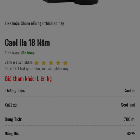
Like hoặc Share nếu bạn thích sp này
Caol ila 18 Năm
Tình trạng:
Còn hàng
Đánh giá sản phẩm:
Đã có 1371 lượt quan tâm, xem sản phẩm này
Giá tham khảo:
Liên hệ
Thương hiệu:
Caol ila
Xuất xứ:
Scotland
Dung Tích:
700 ml
Nồng Độ:
43%