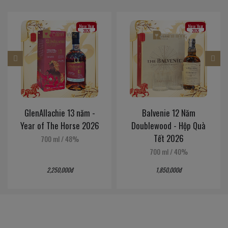
New Year
New Year
2026
2026
Balvenie 12 Năm
Balvenie 14 Năm
Doublewood - Hộp Quà
Caribbean Cask - Hộp
Tết 2026
Quà Tết 2026
700 ml
/
40%
700 ml
/
43%
1,850,000đ
2,700,000đ