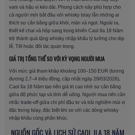
vani và hậu vị kéo dài. Phong cách này phù hợp cho
cả người mới bắt đầu với whisky Islay lẫn những ai
thích sự cân bằng giữa khói, mặn và ngọt. Ngoài ra,
thiết kế chai và hộp sang trọng khiến Caol Ila 18 Năm
trở thành quà tặng whisky nhập khẩu lý tưởng cho dịp
lễ, Tết hoặc đối tác quan trọng.
GIÁ TRỊ TỔNG THỂ SO VỚI KỲ VỌNG NGƯỜI MUA
Với mức giá tham khảo khoảng 100–150 EUR (tương
đương 2,7–4 triệu đồng, cập nhật ngày 29/03/2026),
Caol Ila 18 Năm tạo nên giá trị cao nhờ sự cân bằng
giữa độ phức tạp và tính dễ uống. Người mua nên cân
nhắc trade-off giữa chi phí đầu tư và trải nghiệm mùi vị
đặc trưng Islay, đặc biệt khi so với các dòng whisky
nhập khẩu cùng phân khúc.
NGUỒN GỐC VÀ LỊCH SỬ CAOL ILA 18 NĂM