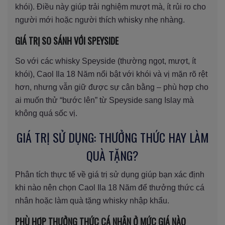
khói). Điều này giúp trải nghiệm mượt mà, ít rủi ro cho
người mới hoặc người thích whisky nhẹ nhàng.
GIÁ TRỊ SO SÁNH VỚI SPEYSIDE
So với các whisky Speyside (thường ngọt, mượt, ít
khói), Caol Ila 18 Năm nổi bật với khói và vị mặn rõ rệt
hơn, nhưng vẫn giữ được sự cân bằng – phù hợp cho
ai muốn thử “bước lên” từ Speyside sang Islay mà
không quá sốc vị.
GIÁ TRỊ SỬ DỤNG: THƯỞNG THỨC HAY LÀM
QUÀ TẶNG?
Phân tích thực tế về giá trị sử dụng giúp bạn xác định
khi nào nên chọn Caol Ila 18 Năm để thưởng thức cá
nhân hoặc làm quà tặng whisky nhập khẩu.
PHÙ HỢP THƯỞNG THỨC CÁ NHÂN Ở MỨC GIÁ NÀO