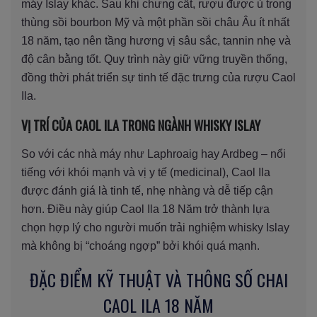
máy Islay khác. Sau khi chưng cất, rượu được ủ trong
thùng sồi bourbon Mỹ và một phần sồi châu Âu ít nhất
18 năm, tạo nên tầng hương vị sâu sắc, tannin nhẹ và
độ cân bằng tốt. Quy trình này giữ vững truyền thống,
đồng thời phát triển sự tinh tế đặc trưng của rượu Caol
Ila.
VỊ TRÍ CỦA CAOL ILA TRONG NGÀNH WHISKY ISLAY
So với các nhà máy như Laphroaig hay Ardbeg – nổi
tiếng với khói mạnh và vị y tế (medicinal), Caol Ila
được đánh giá là tinh tế, nhẹ nhàng và dễ tiếp cận
hơn. Điều này giúp Caol Ila 18 Năm trở thành lựa
chọn hợp lý cho người muốn trải nghiệm whisky Islay
mà không bị “choáng ngợp” bởi khói quá mạnh.
ĐẶC ĐIỂM KỸ THUẬT VÀ THÔNG SỐ CHAI
CAOL ILA 18 NĂM