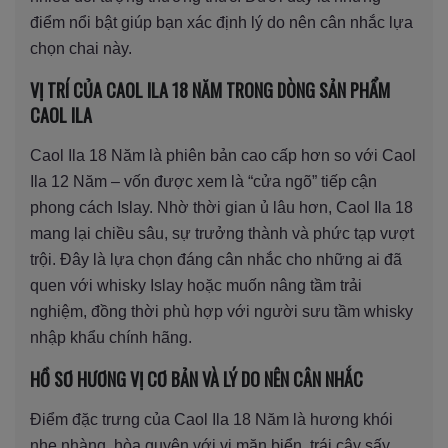
điểm nổi bật giúp bạn xác định lý do nên cân nhắc lựa
chọn chai này.
VỊ TRÍ CỦA CAOL ILA 18 NĂM TRONG DÒNG SẢN PHẨM
CAOL ILA
Caol Ila 18 Năm là phiên bản cao cấp hơn so với Caol
Ila 12 Năm – vốn được xem là “cửa ngõ” tiếp cận
phong cách Islay. Nhờ thời gian ủ lâu hơn, Caol Ila 18
mang lại chiều sâu, sự trưởng thành và phức tạp vượt
trội. Đây là lựa chọn đáng cân nhắc cho những ai đã
quen với whisky Islay hoặc muốn nâng tầm trải
nghiệm, đồng thời phù hợp với người sưu tầm whisky
nhập khẩu chính hãng.
HỒ SƠ HƯƠNG VỊ CƠ BẢN VÀ LÝ DO NÊN CÂN NHẮC
Điểm đặc trưng của Caol Ila 18 Năm là hương khói
nhẹ nhàng, hòa quyện với vị mặn biển, trái cây sấy,