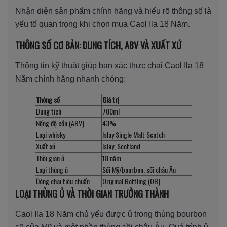
Nhận diện sản phẩm chính hãng và hiểu rõ thông số là
yếu tố quan trọng khi chọn mua Caol Ila 18 Năm.
THÔNG SỐ CƠ BẢN: DUNG TÍCH, ABV VÀ XUẤT XỨ
Thông tin kỹ thuật giúp bạn xác thực chai Caol Ila 18
Năm chính hãng nhanh chóng:
Thông số
Giá trị
Dung tích
700ml
Nồng độ cồn (ABV)
43%
Loại whisky
Islay Single Malt Scotch
Xuất xứ
Islay, Scotland
Thời gian ủ
18 năm
Loại thùng ủ
Sồi Mỹ/bourbon, sồi châu Âu
Đóng chai tiêu chuẩn
Original Bottling (OB)
LOẠI THÙNG Ủ VÀ THỜI GIAN TRƯỞNG THÀNH
Caol Ila 18 Năm chủ yếu được ủ trong thùng bourbon