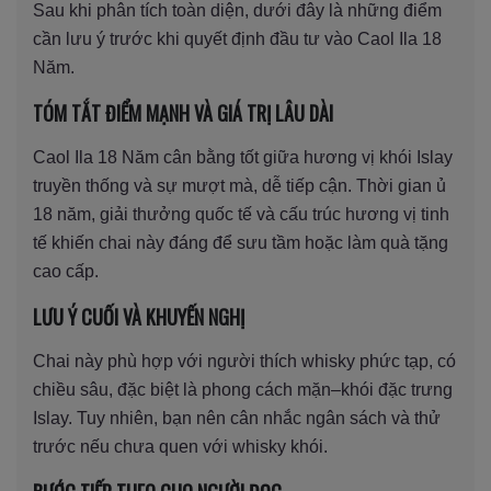
Sau khi phân tích toàn diện, dưới đây là những điểm
cần lưu ý trước khi quyết định đầu tư vào Caol Ila 18
Năm.
TÓM TẮT ĐIỂM MẠNH VÀ GIÁ TRỊ LÂU DÀI
Caol Ila 18 Năm cân bằng tốt giữa hương vị khói Islay
truyền thống và sự mượt mà, dễ tiếp cận. Thời gian ủ
18 năm, giải thưởng quốc tế và cấu trúc hương vị tinh
tế khiến chai này đáng để sưu tầm hoặc làm quà tặng
cao cấp.
LƯU Ý CUỐI VÀ KHUYẾN NGHỊ
Chai này phù hợp với người thích whisky phức tạp, có
chiều sâu, đặc biệt là phong cách mặn–khói đặc trưng
Islay. Tuy nhiên, bạn nên cân nhắc ngân sách và thử
trước nếu chưa quen với whisky khói.