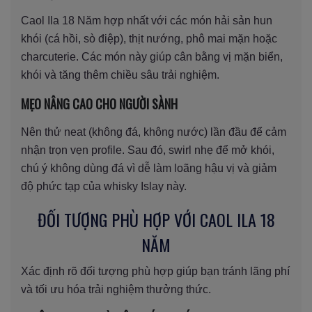
Caol Ila 18 Năm hợp nhất với các món hải sản hun
khói (cá hồi, sò điệp), thịt nướng, phô mai mặn hoặc
charcuterie. Các món này giúp cân bằng vị mặn biển,
khói và tăng thêm chiều sâu trải nghiệm.
MẸO NÂNG CAO CHO NGƯỜI SÀNH
Nên thử neat (không đá, không nước) lần đầu để cảm
nhận trọn vẹn profile. Sau đó, swirl nhẹ để mở khói,
chú ý không dùng đá vì dễ làm loãng hậu vị và giảm
độ phức tạp của whisky Islay này.
ĐỐI TƯỢNG PHÙ HỢP VỚI CAOL ILA 18
NĂM
Xác định rõ đối tượng phù hợp giúp bạn tránh lãng phí
và tối ưu hóa trải nghiệm thưởng thức.