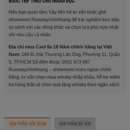
BƯỚC TIẾP THEO CHO NGƯỜI ĐỌC
Nếu bạn quan tâm, hãy liên hệ tư vấn hoặc ghé
showroom Ruoutaychinhhang để trải nghiệm trực tiếp,
so sánh với các dòng khác và chọn lựa phù hợp nhất
với nhu cầu cá nhân.
Địa chỉ mua Caol Ila 18 Năm chính hãng tại Việt
Nam:
184 Đ. Hải Thượng Lãn Ông, Phường 11, Quận
5, TP.HCM Số điện thoại: 0931 973 997
Ruoutaychinhhang – showroom rượu ngoại chính
hãng, tư vấn chọn mua whisky nhập khẩu, hỗ trợ kiểm
tra hàng thật và chọn quà tặng whisky theo ngân sách.
SẢN PHẨM LIÊN QUAN
SẢN PHẨM ĐÃ XEM