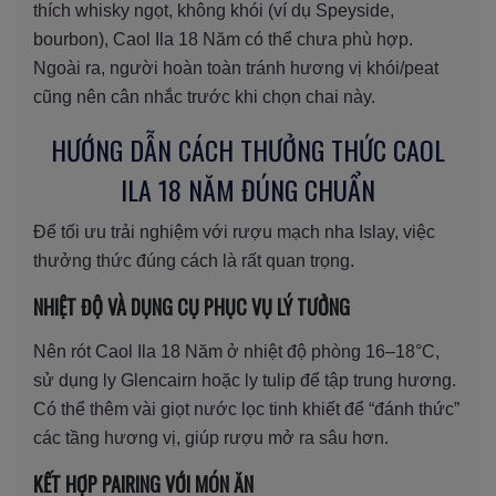
thích whisky ngọt, không khói (ví dụ Speyside,
bourbon), Caol Ila 18 Năm có thể chưa phù hợp.
Ngoài ra, người hoàn toàn tránh hương vị khói/peat
cũng nên cân nhắc trước khi chọn chai này.
HƯỚNG DẪN CÁCH THƯỞNG THỨC CAOL
ILA 18 NĂM ĐÚNG CHUẨN
Để tối ưu trải nghiệm với rượu mạch nha Islay, việc
thưởng thức đúng cách là rất quan trọng.
NHIỆT ĐỘ VÀ DỤNG CỤ PHỤC VỤ LÝ TƯỞNG
Nên rót Caol Ila 18 Năm ở nhiệt độ phòng 16–18°C,
sử dụng ly Glencairn hoặc ly tulip để tập trung hương.
Có thể thêm vài giọt nước lọc tinh khiết để “đánh thức”
các tầng hương vị, giúp rượu mở ra sâu hơn.
KẾT HỢP PAIRING VỚI MÓN ĂN