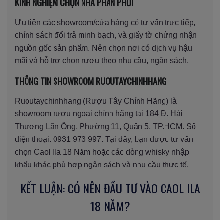
KINH NGHIỆM CHỌN NHÀ PHÂN PHỐI
Ưu tiên các showroom/cửa hàng có tư vấn trực tiếp,
chính sách đổi trả minh bạch, và giấy tờ chứng nhận
nguồn gốc sản phẩm. Nên chọn nơi có dịch vụ hậu
mãi và hỗ trợ chọn rượu theo nhu cầu, ngân sách.
THÔNG TIN SHOWROOM RUOUTAYCHINHHANG
Ruoutaychinhhang (Rượu Tây Chính Hãng) là
showroom rượu ngoại chính hãng tại 184 Đ. Hải
Thượng Lãn Ông, Phường 11, Quận 5, TP.HCM. Số
điện thoại: 0931 973 997. Tại đây, bạn được tư vấn
chọn Caol Ila 18 Năm hoặc các dòng whisky nhập
khẩu khác phù hợp ngân sách và nhu cầu thực tế.
KẾT LUẬN: CÓ NÊN ĐẦU TƯ VÀO CAOL ILA
18 NĂM?