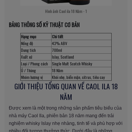
Hình ảnh Caol ila 18 Năm - 1
BẢNG THÔNG SỐ KỸ THUẬT CƠ BẢN
Hạng mục
Chi tiết
Nồng độ
43% ABV
Dung tích
700ml
Xuất xứ
Islay, Scotland
Loại / Phong cách
Single Malt Scotch Whisky
Ủ / Thùng
18 Năm
Nhóm hương vị
Khói nhẹ, biển mặn, citrus, tiêu cay
GIỚI THIỆU TỔNG QUAN VỀ CAOL ILA 18
NĂM
Được xem là một trong những sản phẩm tiêu biểu của
nhà máy Caol Ila, phiên bản 18 năm mang đến trải
nghiệm whisky Islay nhẹ nhàng, tinh tế và phù hợp với
nhiều đối tượng thưởng thức. Dưới đây là những