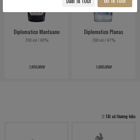
ĐỦ 18 TUỔI
Dưới 18 TUỔI
Diplomatico Mantuano
Diplomatico Planas
700 ml
/
40%
700 ml
/
47%
1,950,000đ
1,900,000đ
Tất cả thương hiệu