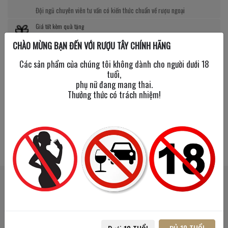
Đội ngũ chuyên viên tư vấn có kiến thức chuẩn về rượu ngoại
Giá tốt kèm quà tặng
CHÀO MỪNG BẠN ĐẾN VỚI RƯỢU TÂY CHÍNH HÃNG
Nhiều chương trình giảm giá, tặng quà cực giá trị
Các sản phẩm của chúng tôi không dành cho người dưới 18
tuổi,
phụ nữ đang mang thai.
Thưởng thức có trách nhiệm!
SẢN PHẨM LIÊN QUAN
SẢN PHẨM ĐÃ XEM