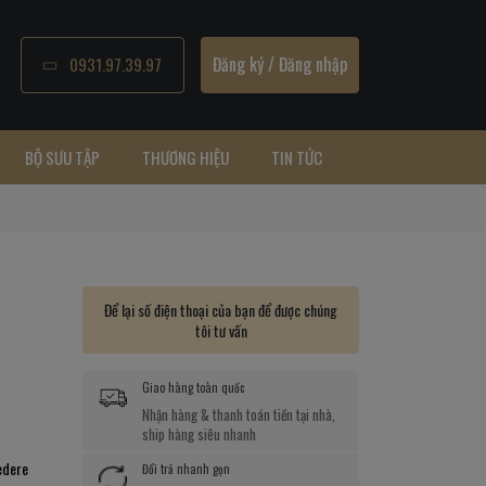
Đăng ký
/
Đăng nhập
0931.97.39.97
BỘ SƯU TẬP
THƯƠNG HIỆU
TIN TỨC
Để lại số điện thoại của bạn để được chúng
tôi tư vấn
Giao hàng toàn quốc
Nhận hàng & thanh toán tiền tại nhà,
ship hàng siêu nhanh
edere
Đổi trả nhanh gọn