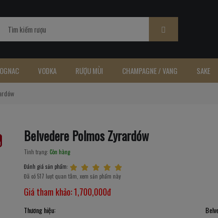
OGNAC
VODKA
RƯỢU MÙI
CHAMPAGNE / VANG
SAKE
ardów
Belvedere Polmos Zyrardów
Tình trạng:
Còn hàng
Đánh giá sản phẩm:
Đã có 517 lượt quan tâm, xem sản phẩm này
Giá tham khảo:
1,700,000đ
Thương hiệu:
Belv