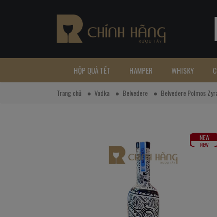
HỘP QUÀ TẾT
HAMPER
WHISKY
C
Trang chủ
Vodka
Belvedere
Belvedere Polmos Zyr
NEW
NEW