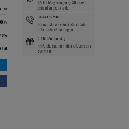
Đổi trả hàng trong vòng 30 ngày,
chấp nhận bất kỳ lý do
a Lan
Tư vấn nhiệt tình
00 ml
Đội ngũ chuyên viên tư vấn có kiến
thức chuẩn về rượu ngoại
40%
Giá tốt kèm quà tặng
Nhiều chương trình giảm giá, tặng quà
Khiết
cực giá trị