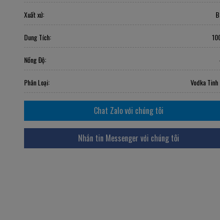
Xuất xứ:
B
Dung Tích:
10
Nồng Độ:
Phân Loại:
Vodka Tinh 
Chat Zalo với chúng tôi
Nhắn tin Messenger với chúng tôi