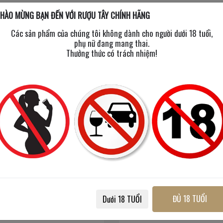
HÀO MỪNG BẠN ĐẾN VỚI RƯỢU TÂY CHÍNH HÃNG
Các sản phẩm của chúng tôi không dành cho người dưới 18 tuổi,
phụ nữ đang mang thai.
Thưởng thức có trách nhiệm!
Mua 2
Tặng 1
Mua 1
Tặng Mini
Standard Imperial
Standard Vodka
ĐỦ 18 TUỔI
Dưới 18 TUỔI
700 ml
/
40%
700 ml
/
38%