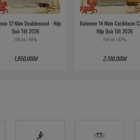
12 Năm Doublewood - Hộp
Balvenie 14 Năm Caribbean Cask -
Quà Tết 2026
Hộp Quà Tết 2026
700 ml
/
40%
700 ml
/
43%
1,850,000đ
2,700,000đ