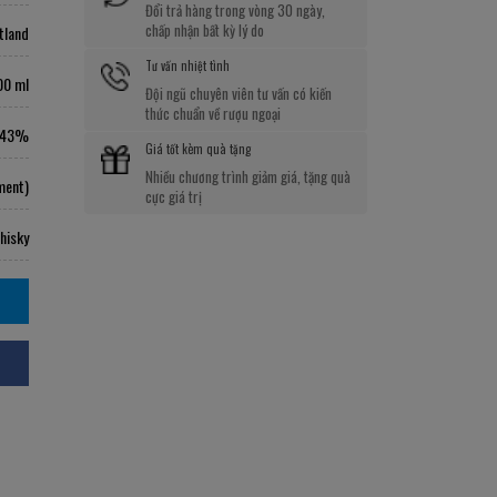
Đổi trả hàng trong vòng 30 ngày,
chấp nhận bất kỳ lý do
tland
Tư vấn nhiệt tình
00 ml
Đội ngũ chuyên viên tư vấn có kiến
thức chuẩn về rượu ngoại
43%
Giá tốt kèm quà tặng
Nhiều chương trình giảm giá, tặng quà
ment)
cực giá trị
hisky