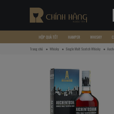
HỘP QUÀ TẾT
HAMPER
WHISKY
C
Trang chủ
Whisky
Single Malt Scotch Whisky
Auch