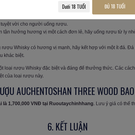
ng hoặc với chút đá để giúp làm dịu mùi hương và hương vị của
ĐỦ 18 TUỔI
Dưới 18 TUỔI
g nề và khó chịu.
 với nhiều món ăn như thịt đỏ, phô mai và sô cô la đen. Sự kế
 tuyệt vời cho người uống rượu.
 tận hưởng hương vị một cách đơn lẻ, hãy uống rượu từ ly nh
 rượu Whisky có hương vị mạnh, hãy kết hợp với một ít đá. Đá
u khác biệt.
t loại rượu Whisky đặc biệt và đáng để thưởng thức. Các các
ệt của loại rượu này.
 RƯỢU AUCHENTOSHAN THREE WOOD BAO
i là 1,700,000 VNĐ tại Ruoutaychinhhang
. Lưu ý giá có thể t
6. KẾT LUẬN