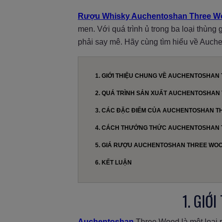
Rượu Whisky Auchentoshan Three W
men. Với quá trình ủ trong ba loại thùn
phải say mê. Hãy cùng tìm hiểu về Auch
1. GIỚI THIỆU CHUNG VỀ AUCHENTOSHAN
2. QUÁ TRÌNH SẢN XUẤT AUCHENTOSHAN
3. CÁC ĐẶC ĐIỂM CỦA AUCHENTOSHAN 
4. CÁCH THƯỞNG THỨC AUCHENTOSHAN
5. GIÁ RƯỢU AUCHENTOSHAN THREE WOO
6. KẾT LUẬN
1. GIỚ
Auchentoshan
Three Wood là một loại 