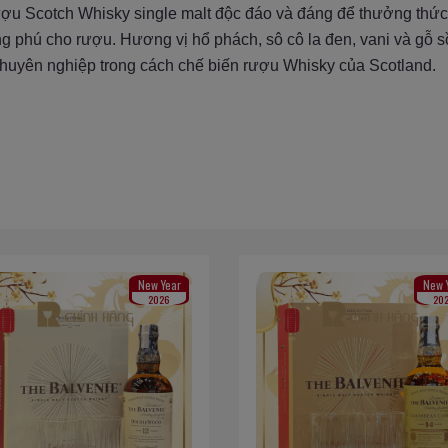
u Scotch Whisky single malt độc đáo và đáng để thưởng thức. 
ng phú cho rượu. Hương vị hổ phách, sô cô la đen, vani và gỗ
chuyên nghiệp trong cách chế biến rượu Whisky của Scotland.
New Year
New Year
2026
2026