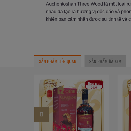
Auchentoshan Three Wood là một loại rượ
nhau đã tạo ra hương vị độc đáo và pho
khiến bạn cảm nhận được sự tinh tế và 
SẢN PHẨM LIÊN QUAN
SẢN PHẨM ĐÃ XEM
 Year
New Year
026
2026