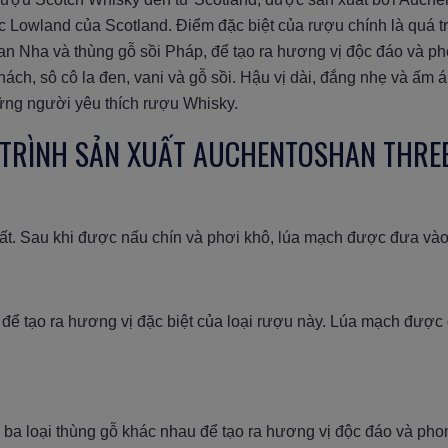
 Lowland của Scotland. Điểm đặc biệt của rượu chính là quá trì
Ban Nha và thùng gỗ sồi Pháp, để tạo ra hương vị độc đáo và 
ách, sô cô la đen, vani và gỗ sồi. Hậu vị dài, đắng nhẹ và ấm
ững người yêu thích rượu Whisky.
 TRÌNH SẢN XUẤT AUCHENTOSHAN THR
uất. Sau khi được nấu chín và phơi khô, lúa mạch được đưa vào
g để tạo ra hương vị đặc biệt của loại rượu này. Lúa mạch được
a loại thùng gỗ khác nhau để tạo ra hương vị độc đáo và phon