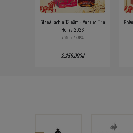
Cask -
GlenAllachie 13 năm - Year of The
Balvenie 
Horse 2026
700 ml
/
48%
2,250,000đ