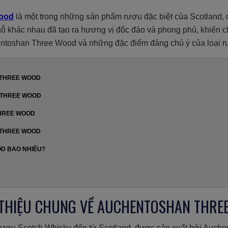
ood
là một trong những sản phẩm rượu đặc biệt của Scotland, 
g gỗ khác nhau đã tạo ra hương vị độc đáo và phong phú, khiến
entoshan Three Wood và những đặc điểm đáng chú ý của loại r
 THREE WOOD
 THREE WOOD
THREE WOOD
 THREE WOOD
D BAO NHIÊU?
I THIỆU CHUNG VỀ AUCHENTOSHAN THR
rượu Scotch Whisky đến từ Scotland, được sản xuất bởi Auchen