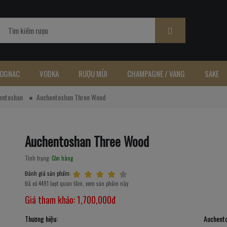
OGNAC
VODKA
RƯỢU MÙI
CHAMPAGNE / VANG
SAKE
entoshan
Auchentoshan Three Wood
Auchentoshan Three Wood
Tình trạng:
Còn hàng
Đánh giá sản phẩm:
Đã có 4491 lượt quan tâm, xem sản phẩm này
Giá tham khảo:
1,700,000đ
Thương hiệu:
Auchent