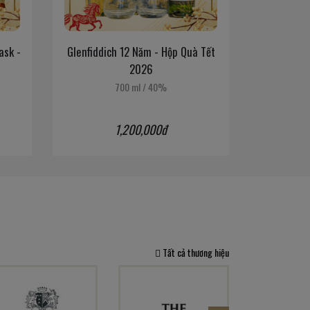
Glenfiddich 12 Năm - Hộp Quà Tết
Glenfiddich 15
2026
2
700 ml
/
40%
700 
1,200,000đ
1,7
Tất cả thương hiệu