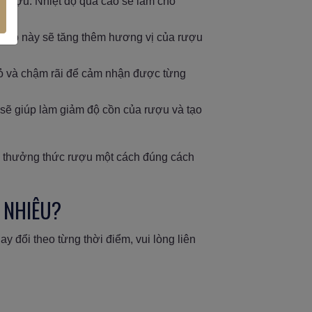
 rượu. Nhiệt độ quá cao sẽ làm cho
t hợp này sẽ tăng thêm hương vị của rượu
ỏ và chậm rãi để cảm nhận được từng
 sẽ giúp làm giảm độ cồn của rượu và tạo
h thưởng thức rượu một cách đúng cách
 NHIÊU?
hay đổi theo từng thời điểm, vui lòng liên