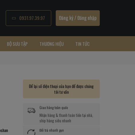
Đăng ký
/
Đăng nhập
0931.97.39.97
BỘ SƯU TẬP
THƯƠNG HIỆU
TIN TỨC
Để lại số điện thoại của bạn để được chúng
tôi tư vấn
Giao hàng toàn quốc
Nhận hàng & thanh toán tiền tại nhà,
ship hàng siêu nhanh
oshan
Đổi trả nhanh gọn