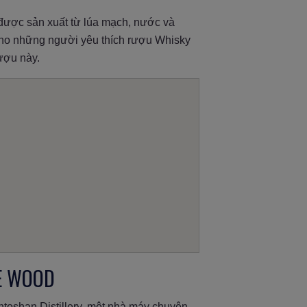
được sản xuất từ lúa mạch, nước và
 cho những người yêu thích rượu Whisky
ượu này.
EE WOOD
toshan Distillery, một nhà máy chuyên