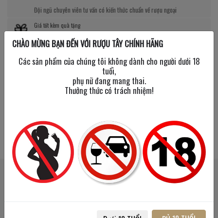
Đội ngũ chuyên viên tư vấn có kiến thức chuẩn về rượu ngoại
Giá tốt kèm quà tặng
CHÀO MỪNG BẠN ĐẾN VỚI RƯỢU TÂY CHÍNH HÃNG
Nhiều chương trình giảm giá, tặng quà cực giá trị
Các sản phẩm của chúng tôi không dành cho người dưới 18
tuổi,
phụ nữ đang mang thai.
Thưởng thức có trách nhiệm!
SẢN PHẨM LIÊN QUAN
SẢN PHẨM ĐÃ XEM