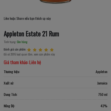
Like hoặc Share nếu bạn thích sp này
Appleton Estate 21 Rum
Tình trạng:
Còn hàng
Đánh giá sản phẩm:
Đã có 2095 lượt quan tâm, xem sản phẩm này
Giá tham khảo:
Liên hệ
Thương hiệu:
Appleton
Xuất xứ:
Jamaica
Dung Tích:
750 ml
Nồng Độ:
43%