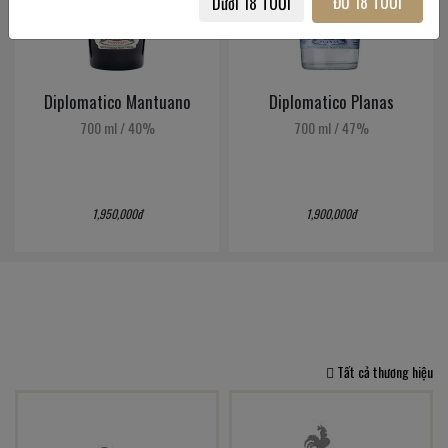
ĐỦ 18 TUỔI
Dưới 18 TUỔI
Diplomatico Mantuano
Diplomatico Planas
700 ml
/
40%
700 ml
/
47%
1,950,000đ
1,900,000đ
Tất cả thương hiệu