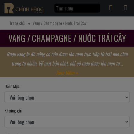
Trang chủ
Vang / Champagne / Nước Trái Cây
VANG / CHAMPAGNE / NƯỚC TRÁI CÂY
Rượu vang là đồ uống có cồn được lên men trực tiếp từ trái nho chín
trong tự nhiên. Về mặt bản chất, chỉ có rượu được lên men từ....
Xem thêm »
Danh Mục
Khoảng giá