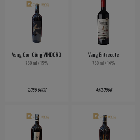
Vang Con Công VINDORO
Vang Entrecote
750 ml
/
15%
750 ml
/
14%
1,050,000đ
450,000đ