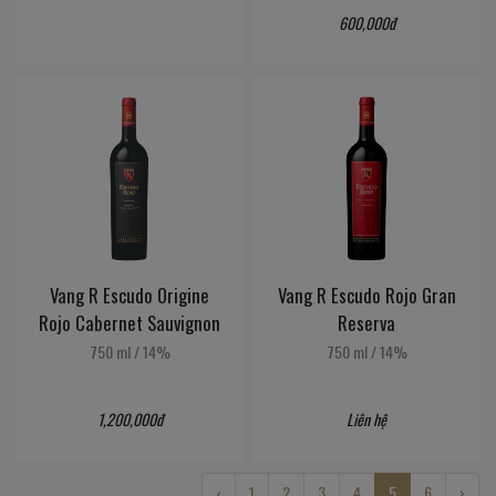
600,000đ
Vang R Escudo Origine
Vang R Escudo Rojo Gran
Rojo Cabernet Sauvignon
Reserva
750 ml
/
14%
750 ml
/
14%
1,200,000đ
Liên hệ
‹
1
2
3
4
5
6
›