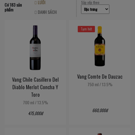
LƯỚI
Sắp xếp theo
Có 183 sản
phẩm
DANH SÁCH
Tạm hết
Vang Comte De Dauzac
Vang Chile Casillero Del
750 ml
/
13.5%
Diablo Merlot Concha Y
Toro
700 ml
/
13.5%
660,000đ
475,000đ