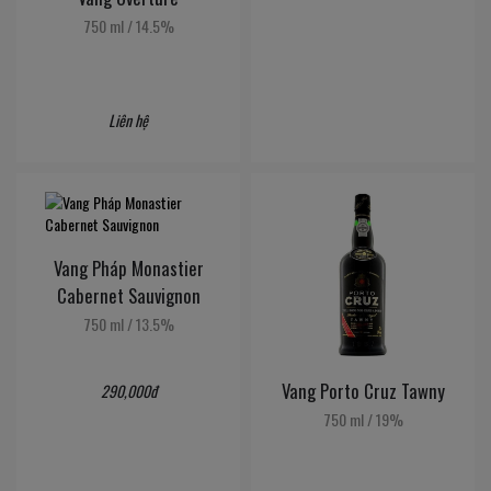
750 ml
/
14.5%
Liên hệ
Vang Pháp Monastier
Cabernet Sauvignon
750 ml
/
13.5%
Vang Porto Cruz Tawny
290,000đ
750 ml
/
19%