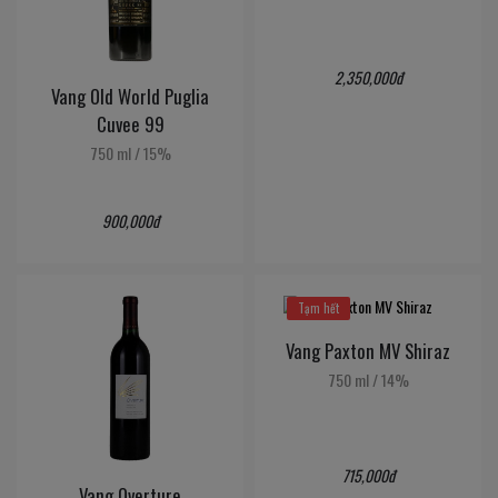
2,350,000đ
Vang Old World Puglia
Cuvee 99
750 ml
/
15%
900,000đ
Tạm hết
Vang Paxton MV Shiraz
750 ml
/
14%
715,000đ
Vang Overture