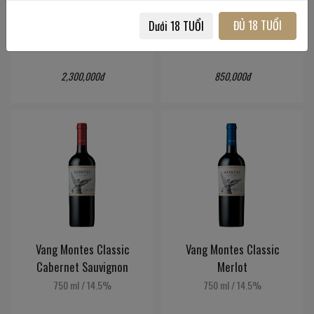
Malbec
750 ml
/
14.5%
ĐỦ 18 TUỔI
Dưới 18 TUỔI
750 ml
/
14.5%
2,300,000đ
850,000đ
Vang Montes Classic
Vang Montes Classic
Cabernet Sauvignon
Merlot
750 ml
/
14.5%
750 ml
/
14.5%