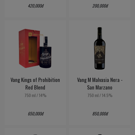
420,000đ
200,000đ
Vang Kings of Prohibition
Vang M Malvasia Nera -
Red Blend
San Marzano
750 ml
/
14%
750 ml
/
14.5%
650,000đ
850,000đ