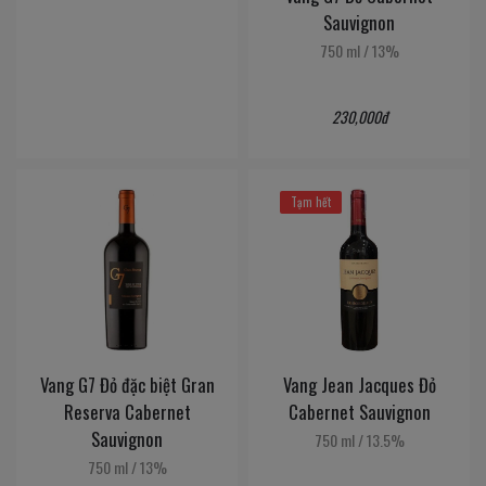
Sauvignon
750 ml
/
13%
230,000đ
Tạm hết
Vang G7 Đỏ đặc biệt Gran
Vang Jean Jacques Đỏ
Reserva Cabernet
Cabernet Sauvignon
Sauvignon
750 ml
/
13.5%
750 ml
/
13%