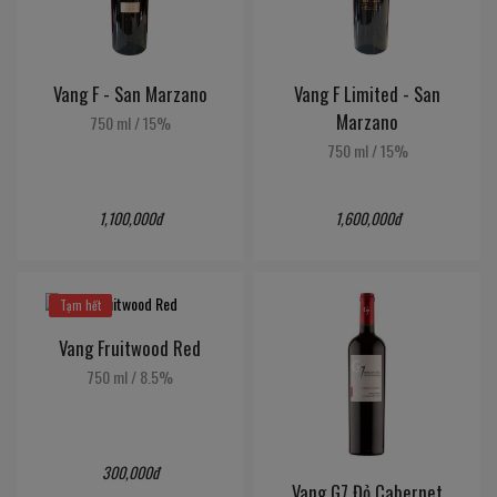
Vang F - San Marzano
Vang F Limited - San
Marzano
750 ml
/
15%
750 ml
/
15%
1,100,000đ
1,600,000đ
Tạm hết
Vang Fruitwood Red
750 ml
/
8.5%
300,000đ
Vang G7 Đỏ Cabernet