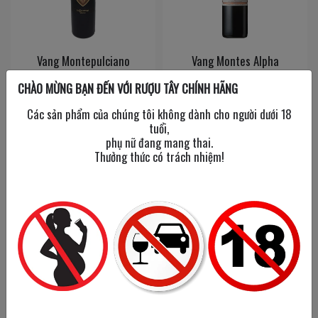
Vang Montepulciano
Vang Montes Alpha
D’abrruzzo
Cabernet Sauvinon
CHÀO MỪNG BẠN ĐẾN VỚI RƯỢU TÂY CHÍNH HÃNG
750 ml
/
14%
750 ml
/
14.5%
Các sản phẩm của chúng tôi không dành cho người dưới 18
tuổi,
850,000đ
740,000đ
phụ nữ đang mang thai.
Thưởng thức có trách nhiệm!
Tạm hết
Vang Montes Alpha M
Vang Montes Alpha