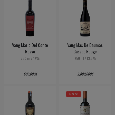
Vang Mario Del Conte
Vang Mas De Daumas
Rosso
Gassac Rouge
750 ml
/
17%
750 ml
/
13.5%
600,000đ
2,800,000đ
Tạm hết