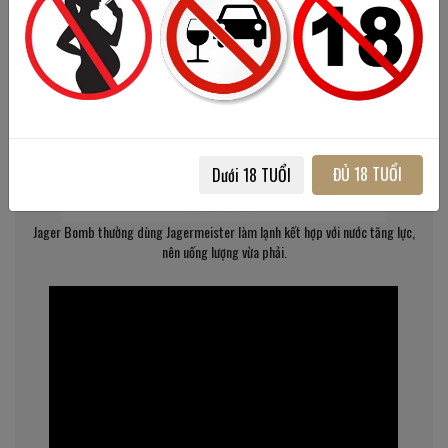
ĐỦ 18 TUỔI
Dưới 18 TUỔI
Jager Bomb thường dùng Jagermeister làm lạnh kết hợp với nước tăng lực,
nên uống lượng vừa phải.