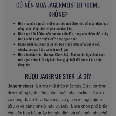
CÓ NÊN MUA JAGERMEISTER 700ML
KHÔNG?
Nên mua nếu bạn cần một chai rượu mùi thảo mộc dễ nhận diện, hợp
uống lạnh, uống shot và pha cocktail tiệc.
Nên chọn bản 700ml nếu bạn mua lần đầu, dùng cho nhóm nhỏ, quầy
bar gia đình hoặc muốn kiểm soát ngân sách.
Không phải lựa chọn tối ưu nếu bạn muốn rượu uống chậm kiểu
whisky, cognac hoặc vang trang trọng.
Nên cân nhắc thêm Baileys, Choya hoặc Malibu nếu bạn thích rượu
mùi ngọt mềm, trái cây hoặc hương vị nhiệt đới hơn vị thảo mộc
đắng nhẹ.
RƯỢU JAGERMEISTER LÀ GÌ?
Jagermeister
là rượu mùi thảo mộc của Đức, thường
được dùng lạnh, uống shot hoặc pha cocktail. Rượu
có nồng độ 35%, vị thảo mộc và gia vị rõ, ngọt dịu ở
đầu vị và đắng nhẹ ở hậu vị. Đây là lựa chọn phổ biến
cho tiệc bạn bè, quầy bar gia đình và các món pha chế