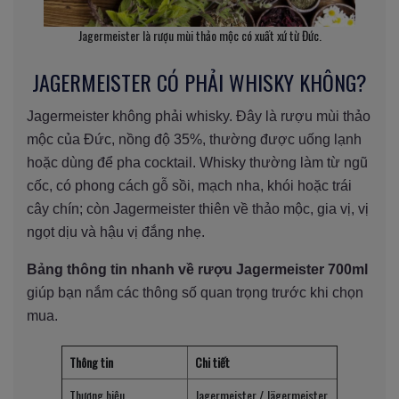
Jagermeister là rượu mùi thảo mộc có xuất xứ từ Đức.
JAGERMEISTER CÓ PHẢI WHISKY KHÔNG?
Jagermeister không phải whisky. Đây là rượu mùi thảo
mộc của Đức, nồng độ 35%, thường được uống lạnh
hoặc dùng để pha cocktail. Whisky thường làm từ ngũ
cốc, có phong cách gỗ sồi, mạch nha, khói hoặc trái
cây chín; còn Jagermeister thiên về thảo mộc, gia vị, vị
ngọt dịu và hậu vị đắng nhẹ.
Bảng thông tin nhanh về rượu Jagermeister 700ml
giúp bạn nắm các thông số quan trọng trước khi chọn
mua.
Thông tin
Chi tiết
Thương hiệu
Jagermeister / Jägermeister