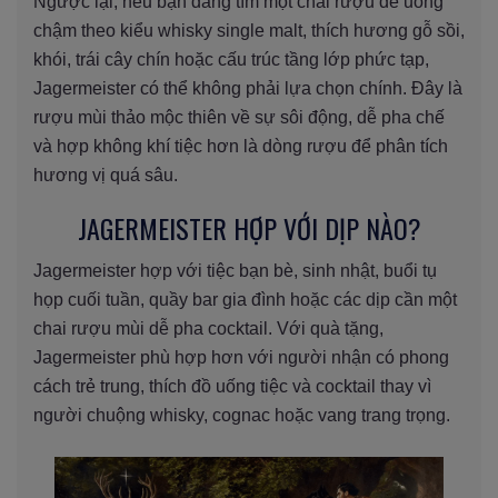
Ngược lại, nếu bạn đang tìm một chai rượu để uống
chậm theo kiểu whisky single malt, thích hương gỗ sồi,
khói, trái cây chín hoặc cấu trúc tầng lớp phức tạp,
Jagermeister có thể không phải lựa chọn chính. Đây là
rượu mùi thảo mộc thiên về sự sôi động, dễ pha chế
và hợp không khí tiệc hơn là dòng rượu để phân tích
hương vị quá sâu.
JAGERMEISTER HỢP VỚI DỊP NÀO?
Jagermeister hợp với tiệc bạn bè, sinh nhật, buổi tụ
họp cuối tuần, quầy bar gia đình hoặc các dịp cần một
chai rượu mùi dễ pha cocktail. Với quà tặng,
Jagermeister phù hợp hơn với người nhận có phong
cách trẻ trung, thích đồ uống tiệc và cocktail thay vì
người chuộng whisky, cognac hoặc vang trang trọng.