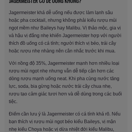
JAGERMEISTER CÓ DỄ UỐNG KHÔNG?
Jagermeister khá dễ uống nếu được làm lạnh sâu
hoặc pha cocktail, nhưng không phải kiểu rượu mùi
ngọt mềm như Baileys hay Malibu. Vị thảo mộc, gia vị
và hậu vị đắng nhẹ khiến Jagermeister hợp với người
thích đồ uống có cá tính; người thích vị béo, trái cây
hoặc rượu nhẹ nhàng nên cân nhắc trước khi mua.
Với nồng độ 35%, Jagermeister mạnh hơn nhiều loại
rượu mùi ngọt nhẹ nhưng vẫn dễ tiếp cận hơn các
dòng rượu mạnh uống neat. Khi pha cùng nước tăng
lực, soda, bia gừng hoặc nước trái cây chua nhẹ,
rượu tạo cảm giác tươi hơn và dễ dùng trong các buổi
tiệc.
Điểm cần lưu ý là Jagermeister có cá tính khá rõ. Nếu
bạn thích vị rượu mùi ngọt béo kiểu Baileys, vị mận
nhẹ kiểu Choya hoặc vị dừa nhiệt đới kiểu Malibu,