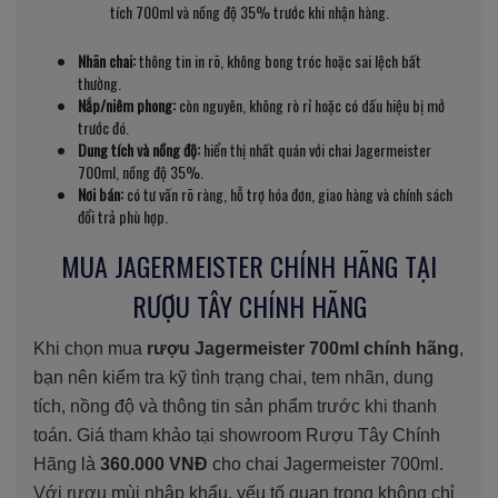
tích 700ml và nồng độ 35% trước khi nhận hàng.
Nhãn chai:
thông tin in rõ, không bong tróc hoặc sai lệch bất
thường.
Nắp/niêm phong:
còn nguyên, không rò rỉ hoặc có dấu hiệu bị mở
trước đó.
Dung tích và nồng độ:
hiển thị nhất quán với chai Jagermeister
700ml, nồng độ 35%.
Nơi bán:
có tư vấn rõ ràng, hỗ trợ hóa đơn, giao hàng và chính sách
đổi trả phù hợp.
MUA JAGERMEISTER CHÍNH HÃNG TẠI
RƯỢU TÂY CHÍNH HÃNG
Khi chọn mua
rượu Jagermeister 700ml chính hãng
,
bạn nên kiểm tra kỹ tình trạng chai, tem nhãn, dung
tích, nồng độ và thông tin sản phẩm trước khi thanh
toán. Giá tham khảo tại showroom Rượu Tây Chính
Hãng là
360.000 VNĐ
cho chai Jagermeister 700ml.
Với rượu mùi nhập khẩu, yếu tố quan trọng không chỉ