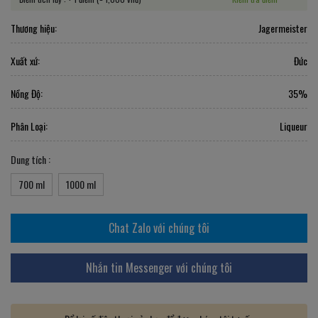
Thương hiệu:
Jagermeister
Xuất xứ:
Đức
Nồng Độ:
35%
Phân Loại:
Liqueur
Dung tích :
700 ml
1000 ml
Chat Zalo với chúng tôi
Nhắn tin Messenger với chúng tôi