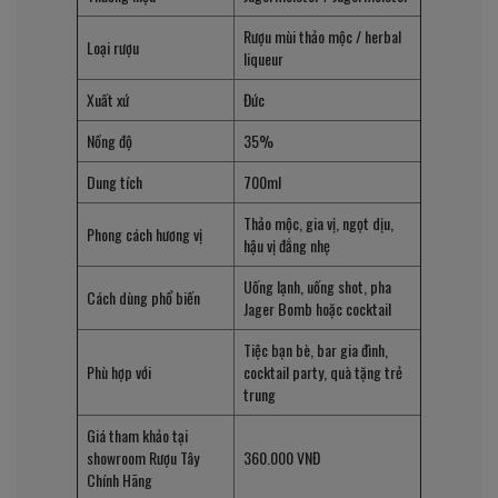
Rượu mùi thảo mộc / herbal
Loại rượu
liqueur
Xuất xứ
Đức
Nồng độ
35%
Dung tích
700ml
Thảo mộc, gia vị, ngọt dịu,
Phong cách hương vị
hậu vị đắng nhẹ
Uống lạnh, uống shot, pha
Cách dùng phổ biến
Jager Bomb hoặc cocktail
Tiệc bạn bè, bar gia đình,
Phù hợp với
cocktail party, quà tặng trẻ
trung
Giá tham khảo tại
showroom Rượu Tây
360.000 VNĐ
Chính Hãng