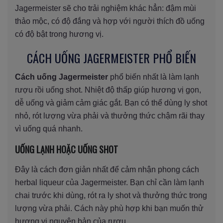
Jagermeister sẽ cho trải nghiệm khác hẳn: đậm mùi
thảo mộc, có độ đắng và hợp với người thích đồ uống
có độ bật trong hương vị.
CÁCH UỐNG JAGERMEISTER PHỔ BIẾN
Cách uống Jagermeister
phổ biến nhất là làm lạnh
rượu rồi uống shot. Nhiệt độ thấp giúp hương vị gọn,
dễ uống và giảm cảm giác gắt. Bạn có thể dùng ly shot
nhỏ, rót lượng vừa phải và thưởng thức chậm rãi thay
vì uống quá nhanh.
UỐNG LẠNH HOẶC UỐNG SHOT
Đây là cách đơn giản nhất để cảm nhận phong cách
herbal liqueur của Jagermeister. Bạn chỉ cần làm lạnh
chai trước khi dùng, rót ra ly shot và thưởng thức trong
lượng vừa phải. Cách này phù hợp khi bạn muốn thử
hương vị nguyên bản của rượu.