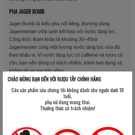
PHA JAGER BOMB
Jager Bomb là kiểu pha nổi tiếng, thường dùng
Jagermeister ướp lạnh kết hợp với nước tăng lực.
Công thức tham khảo là khoảng 30–45ml
Jagermeister cùng một lượng nước tăng lực vừa đủ
theo khẩu vị. Vì nước tăng lực có caffeine và rượu có
cồn, bạn nên dùng có trách nhiệm, tránh lạm dụng và
không lái xe sau khi uống.
CHÀO MỪNG BẠN ĐẾN VỚI RƯỢU TÂY CHÍNH HÃNG
Các sản phẩm của chúng tôi không dành cho người dưới 18
tuổi,
phụ nữ đang mang thai.
Thưởng thức có trách nhiệm!