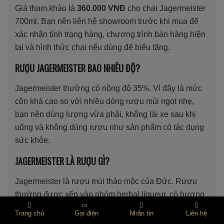
Giá tham khảo là
360.000 VNĐ
cho chai Jagermeister
700ml. Bạn nên liên hệ showroom trước khi mua để
xác nhận tình trạng hàng, chương trình bán hàng hiện
tại và hình thức chai nếu dùng để biếu tặng.
RƯỢU JAGERMEISTER BAO NHIÊU ĐỘ?
Jagermeister thường có nồng độ 35%. Vì đây là mức
cồn khá cao so với nhiều dòng rượu mùi ngọt nhẹ,
bạn nên dùng lượng vừa phải, không lái xe sau khi
uống và không dùng rượu như sản phẩm có tác dụng
sức khỏe.
JAGERMEISTER LÀ RƯỢU GÌ?
Jagermeister là rượu mùi thảo mộc của Đức. Rượu
thường được xếp vào nhóm herbal liqueur, có hương
thảo mộc, gia vị, vị ngọt dịu và hậu vị đắng nhẹ.
Trang chủ
Gọi điện
Nhắn tin
Liên hệ