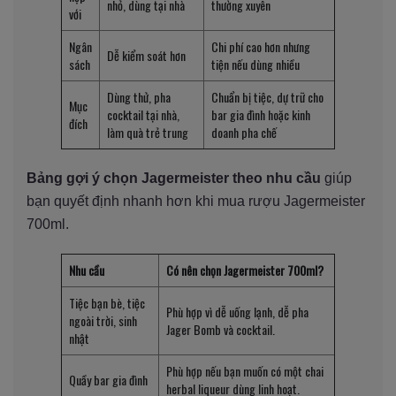
nhỏ, dùng tại nhà
thường xuyên
với
Ngân
Chi phí cao hơn nhưng
Dễ kiểm soát hơn
sách
tiện nếu dùng nhiều
Dùng thử, pha
Chuẩn bị tiệc, dự trữ cho
Mục
cocktail tại nhà,
bar gia đình hoặc kinh
đích
làm quà trẻ trung
doanh pha chế
Bảng gợi ý chọn Jagermeister theo nhu cầu
giúp
bạn quyết định nhanh hơn khi mua rượu Jagermeister
700ml.
Nhu cầu
Có nên chọn Jagermeister 700ml?
Tiệc bạn bè, tiệc
Phù hợp vì dễ uống lạnh, dễ pha
ngoài trời, sinh
Jager Bomb và cocktail.
nhật
Phù hợp nếu bạn muốn có một chai
Quầy bar gia đình
herbal liqueur dùng linh hoạt.