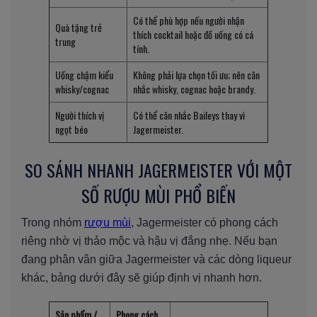
Có thể phù hợp nếu người nhận
Quà tặng trẻ
thích cocktail hoặc đồ uống có cá
trung
tính.
Uống chậm kiểu
Không phải lựa chọn tối ưu; nên cân
whisky/cognac
nhắc whisky, cognac hoặc brandy.
Người thích vị
Có thể cân nhắc Baileys thay vì
ngọt béo
Jagermeister.
SO SÁNH NHANH JAGERMEISTER VỚI MỘT
SỐ RƯỢU MÙI PHỔ BIẾN
Trong nhóm
rượu mùi
, Jagermeister có phong cách
riêng nhờ vị thảo mộc và hậu vị đắng nhẹ. Nếu bạn
đang phân vân giữa Jagermeister và các dòng liqueur
khác, bảng dưới đây sẽ giúp định vị nhanh hơn.
Sản phẩm /
Phong cách