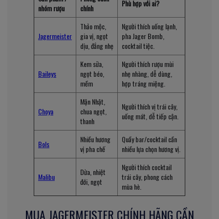
Phù hợp với ai?
nhóm rượu
chính
Thảo mộc,
Người thích uống lạnh,
Jagermeister
gia vị, ngọt
pha Jager Bomb,
dịu, đắng nhẹ
cocktail tiệc.
Kem sữa,
Người thích rượu mùi
Baileys
ngọt béo,
nhẹ nhàng, dễ dùng,
mềm
hợp tráng miệng.
Mận Nhật,
Người thích vị trái cây,
Choya
chua ngọt,
uống mát, dễ tiếp cận.
thanh
Nhiều hương
Quầy bar/cocktail cần
Bols
vị pha chế
nhiều lựa chọn hương vị.
Người thích cocktail
Dừa, nhiệt
Malibu
trái cây, phong cách
đới, ngọt
mùa hè.
MUA JAGERMEISTER CHÍNH HÃNG CẦN