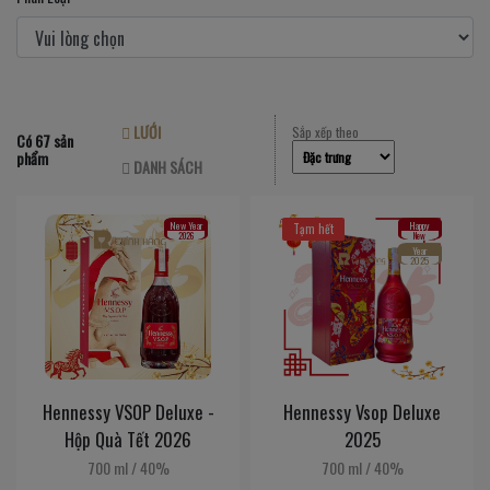
LƯỚI
Sắp xếp theo
Có 67 sản
phẩm
DANH SÁCH
New Year
Happy
Tạm hết
2026
New
Year
2025
Hennessy VSOP Deluxe -
Hennessy Vsop Deluxe
Hộp Quà Tết 2026
2025
700 ml
/
40%
700 ml
/
40%