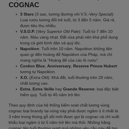
COGNAC
3 Stars
(3 sao, tương đương với V.S.-
Very Special
):
Loại rượu tương đối trẻ tuổi, từ 3 đến 5 năm. Giá rẻ,
được tiêu thụ nhiều.
V.S.O.P.
(
Very Superior Old Pale
): Tuổi từ 7 đến 10
năm. Màu vàng nhạt. Đắt vừa phải nên khá phổ dụng
trong cả giới bình dân và quý tộc.
Napoléon
: Tuổi trên 10 năm. Napoléon không liên
quan gì đến hoàng đế Napoléon của Pháp, mà chỉ
mang nghĩa là "Hoàng đế của các lò rượu".
Cordon Blue
,
Anniversary
,
Reserve Prince Hubert
:
tương tự Napoléon.
X.O.
(
Extra Old
): Khá đắt, tuổi thường trên 20 năm,
chất lượng cao.
Extra
,
Extra Veille
hay
Grande Reserve
: loại đặc biệt
hiếm quý. Tuổi từ 45 năm trở lên.
Theo quy định của hệ thống kiểm soát chất lượng vùng
cognac loại brandy tại vùng này phải được ngâm ủ ít nhất là
3 năm trong thùng gỗ sồi mới được gọi là cognac và chỉ xuất
khẩu loại ngâm ủ từ 5 năm trở lên mà thôi. Những hãng
cognac tên tuổi thường vượt quá những yêu cầu này để tạo