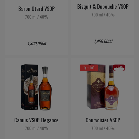
Bisquit & Dubouche VSOP
Baron Otard VSOP
700 ml
/
40%
700 ml
/
40%
1,950,000đ
1,300,000đ
Mẫu Cũ
Tạm hết
Camus VSOP Elegance
Courvoisier VSOP
700 ml
/
40%
700 ml
/
40%