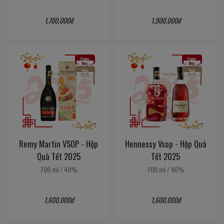
1,700,000đ
1,900,000đ
Happy
Happy
New
New
Year
Year
2025
2025
Remy Martin VSOP - Hộp
Hennessy Vsop - Hộp Quà
Quà Tết 2025
Tết 2025
700 ml
/
40%
700 ml
/
40%
1,600,000đ
1,600,000đ