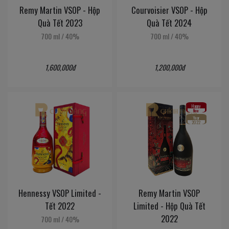
Remy Martin VSOP - Hộp
Courvoisier VSOP - Hộp
Quà Tết 2023
Quà Tết 2024
700 ml
/
40%
700 ml
/
40%
1,600,000đ
1,200,000đ
Happy
New
Year
2022
Hennessy VSOP Limited -
Remy Martin VSOP
Tết 2022
Limited - Hộp Quà Tết
2022
700 ml
/
40%