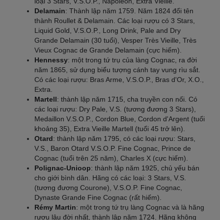
loại 3 Stars, V.S.O.P., Napoléon, Extra Vieille.
Delamain
: Thành lập năm 1759. Năm 1824 đổi tên
thành Roullet & Delamain. Các loại rượu có 3 Stars,
Liquid Gold, V.S.O.P., Long Drink, Pale and Dry
Grande Delamain (30 tuổi), Vesper Très Vieille, Très
Vieux Cognac de Grande Delamain (cực hiếm).
Hennessy
: một trong tứ trụ của làng Cognac, ra đời
năm 1865, sử dụng biểu tượng cánh tay vung rìu sắt.
Có các loại rượu: Bras Arme, V.S.O.P., Bras d'Or, X.O.,
Extra.
Martell
: thành lập năm 1715, cha truyền con nối. Có
các loại rượu: Dry Pale, V.S. (tương đương 3 Stars),
Medaillon V.S.O.P., Cordon Blue, Cordon d'Argent (tuổi
khoảng 35), Extra Vieille Martell (tuổi 45 trở lên).
Otard
: thành lập năm 1795, có các loại rượu: Stars,
V.S., Baron Otard V.S.O.P. Fine Cognac, Prince de
Cognac (tuổi trên 25 năm), Charles X (cực hiếm).
Polignac-Unioop
: thành lập năm 1925, chủ yếu bán
cho giới bình dân. Hãng có các loại: 3 Stars, V.S.
(tương đương Courone), V.S.O.P. Fine Cognac,
Dynaste Grande Fine Cognac (rất hiếm).
Rémy Martin
: một trong tứ trụ làng Cognac và là hãng
rượu lâu đời nhất, thành lập năm 1724. Hãng không