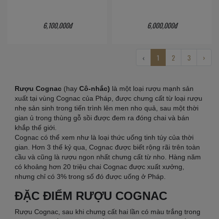
6,100,000đ
6,000,000đ
‹
1
2
3
›
Rượu Cognac
(hay
Cô-nhắc)
là một loại rượu mạnh sản
xuất tại vùng Cognac của Pháp, được chưng cất từ loại rượu
nhẹ sản sinh trong tiến trình lên men nho quả, sau một thời
gian ủ trong thùng gỗ sồi được đem ra đóng chai và bán
khắp thế giới.
Cognac có thể xem như là loại thức uống tinh túy của thời
gian. Hơn 3 thế kỷ qua, Cognac được biết rộng rãi trên toàn
cầu và cũng là rượu ngon nhất chưng cất từ nho. Hàng năm
có khoảng hơn 20 triệu chai Cognac được xuất xưởng,
nhưng chỉ có 3% trong số đó được uống ở Pháp.
ĐẶC ĐIỂM RƯỢU COGNAC
Rượu Cognac, sau khi chưng cất hai lần có màu trắng trong