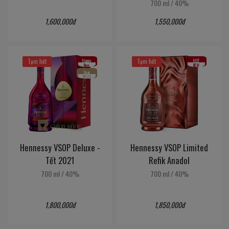
700 ml
/
40%
1,600,000đ
1,550,000đ
Happy
HOT
Tạm hết
Tạm hết
New
NEW
Year
2021
Hennessy VSOP Deluxe -
Hennessy VSOP Limited
Tết 2021
Refik Anadol
700 ml
/
40%
700 ml
/
40%
1,800,000đ
1,850,000đ