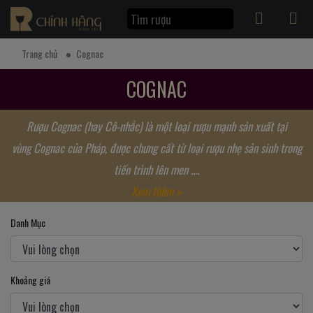
Trang chủ
Cognac
COGNAC
Rượu Cognac (hay Cô-nhắc) là một loại rượu mạnh sản xuất tại
vùng Cognac của Pháp, được chưng cất từ loại rượu nhẹ sản sinh trong
tiến trình lên men ....
Xem thêm »
Danh Mục
Khoảng giá