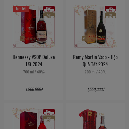
Happy
Happy
Tạm hết
New
New
Year
Year
2024
2024
Hennessy VSOP Deluxe
Remy Martin Vsop - Hộp
Tết 2024
Quà Tết 2024
700 ml
/
40%
700 ml
/
40%
1,500,000đ
1,550,000đ
Happy
New
Year
2024