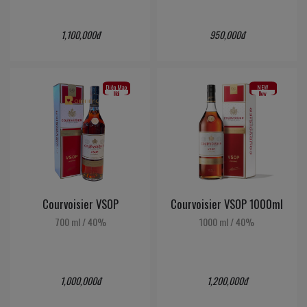
1,100,000đ
950,000đ
Diện Mạo
NEW
Mới
New
Courvoisier VSOP
Courvoisier VSOP 1000ml
700 ml
/
40%
1000 ml
/
40%
1,000,000đ
1,200,000đ