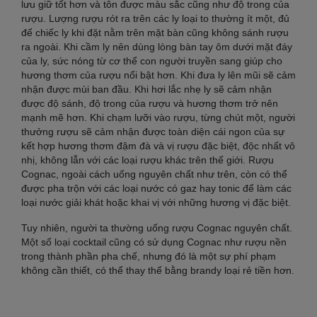
lưu giữ tốt hơn và tôn được màu sắc cũng như độ trong của
rượu. Lượng rượu rót ra trên các ly loại to thường ít một, đủ
để chiếc ly khi đặt nằm trên mặt bàn cũng không sánh rượu
ra ngoài. Khi cầm ly nên dùng lòng bàn tay ôm dưới mặt đáy
của ly, sức nóng từ cơ thể con người truyền sang giúp cho
hương thơm của rượu nổi bật hơn. Khi đưa ly lên mũi sẽ cảm
nhận được mùi ban đầu. Khi hơi lắc nhẹ ly sẽ cảm nhận
được độ sánh, độ trong của rượu và hương thơm trở nên
mạnh mẽ hơn. Khi chạm lưỡi vào rượu, từng chút một, người
thưởng rượu sẽ cảm nhận được toàn diện cái ngon của sự
kết hợp hương thơm đậm đà và vị rượu đặc biệt, độc nhất vô
nhị, không lẫn với các loại rượu khác trên thế giới. Rượu
Cognac, ngoài cách uống nguyên chất như trên, còn có thể
được pha trộn với các loại nước có gaz hay tonic để làm các
loại nước giải khát hoặc khai vị với những hương vị đặc biệt.
Tuy nhiên, người ta thường uống rượu Cognac nguyên chất.
Một số loại cocktail cũng có sử dụng Cognac như rượu nền
trong thành phần pha chế, nhưng đó là một sự phí phạm
không cần thiết, có thể thay thế bằng brandy loại rẻ tiền hơn.