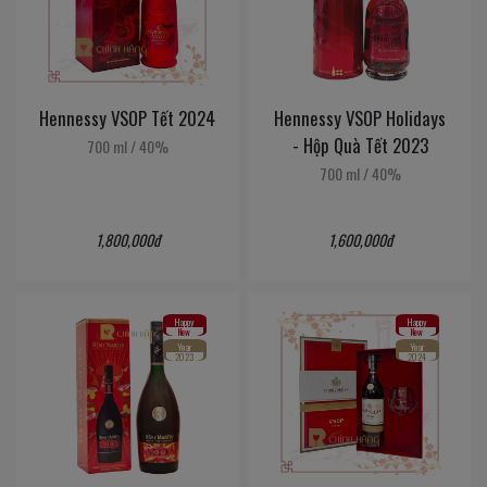
Hennessy VSOP Tết 2024
Hennessy VSOP Holidays
- Hộp Quà Tết 2023
700 ml
/
40%
700 ml
/
40%
1,800,000đ
1,600,000đ
Happy
Happy
New
New
Year
Year
2023
2024