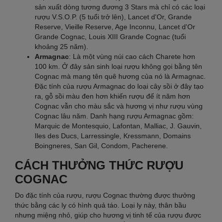
sản xuất dòng tương đương 3 Stars mà chỉ có các loại
rượu V.S.O.P. (5 tuổi trở lên), Lancet d'Or, Grande
Reserve, Vieille Reserve, Age Inconnu, Lancet d'Or
Grande Cognac, Louis XIII Grande Cognac (tuổi
khoảng 25 năm).
Armagnac
: Là một vùng núi cao cách Charete hơn
100 km. Ở đây sản sinh loại rượu không gọi bằng tên
Cognac mà mang tên quê hương của nó là Armagnac.
Đặc tính của rượu Armagnac do loại cây sồi ở đây tạo
ra, gỗ sồi màu đen hơn khiến rượu để ít năm hơn
Cognac vẫn cho màu sắc và hương vị như rượu vùng
Cognac lâu năm. Danh hạng rượu Armagnac gồm:
Marquic de Montesquio, Lafontan, Malliac, J. Gauvin,
Iles des Ducs, Larressingle, Kressmann, Domains
Boingneres, San Gil, Condom, Pacherene.
CÁCH THƯỞNG THỨC RƯỢU
COGNAC
Do đặc tính của rượu, rượu Cognac thường được thưởng
thức bằng các ly có hình quả táo. Loại ly này, thân bầu
nhưng miệng nhỏ, giúp cho hương vị tinh tế của rượu được