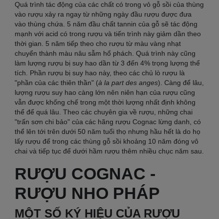
Quá trình tác động của các chất có trong vỏ gỗ sồi của thùng
vào rượu xảy ra ngay từ những ngày đầu rượu được đưa
vào thùng chứa. 5 năm đầu chất tannin của gỗ sẽ tác động
mạnh với acid có trong rượu và tiến trình này giảm dần theo
thời gian. 5 năm tiếp theo cho rượu từ màu vàng nhạt
chuyển thành màu nâu sẫm hổ phách. Quá trình này cũng
làm lượng rượu bị suy hao dần từ 3 đến 4% trọng lượng thể
tích. Phần rượu bị suy hao này, theo các chủ lò rượu là
"phần của các thiên thần" (
à la part des anges
). Càng để lâu,
lượng rượu suy hao càng lớn nên niên hạn của rượu cũng
vẫn được khống chế trong một thời lượng nhất định không
thể để quá lâu. Theo các chuyên gia về rượu, những chai
"trấn sơn chi bảo" của các hãng rượu Cognac lừng danh, có
thể lên tới trên dưới 50 năm tuổi thọ nhưng hầu hết là do họ
lấy rượu để trong các thùng gỗ sồi khoảng 10 năm đóng vô
chai và tiếp tục để dưới hầm rượu thêm nhiều chục năm sau.
RƯỢU COGNAC -
RƯỢU NHO PHÁP
MỘT SỐ KÝ HIỆU CỦA RƯỢU