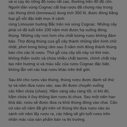
và vị cay do nồng độ rượu rất cao, thường trên 40 độ cồn.
Người dân vùng Cognac cất loại rượu đã chưng này trong
các thùng tônô (
tonneaux
) dung tích 350 lít, được đóng bằng
loại gỗ sồi đặc biệt mọc ở cánh
rừng Limousin hướng Bắc trên núi vùng Cognac. Những cây
phải có độ tuổi trên 100 năm mới được hạ xuống đóng
thùng. Những cây non hơn cho chất lượng rượu không đảm
bảo. Thợ đóng thùng cưa gỗ cây thành những tấm hình chữ
nhật, phơi trong bóng râm sau 3 năm mới đóng thành thùng
bán cho các lò rượu. Thứ gỗ của cây sồi này có thớ mịn,
không thấm nước và chứa nhiều chất tannin, chính chất này
tạo nên hương vị và màu sắc của rượu Cognac đặc biệt,
không lẫn với các loại rượu khác trên thế giới.
Sau khi cho rượu vào thùng, thùng rượu được đánh số thứ
tự và năm đưa rượu vào, sau đó được chuyển xuống
các hầm chứa (
chais
). Hầm càng sâu càng tốt, vì khi đó,
hầm chứa ít ôxy không làm rượu bị chua. Sau một niên hạn
khá dài, rượu sẽ được đưa ra khỏi thùng đóng vào chai. Căn
cứ vào số năm đã ghi trên vỏ thùng khi đưa rượu vào so
sánh với năm lấy rượu ra, các hãng sẽ ghi tuổi rượu trên
nhãn mác của sản phẩm bán ra thị trường.