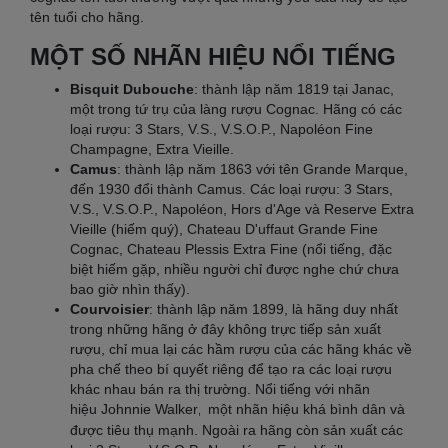
tên tuổi cho hãng.
MỘT SỐ NHÃN HIỆU NỔI TIẾNG
Bisquit Dubouche
: thành lập năm 1819 tại Janac,
một trong tứ trụ của làng rượu Cognac. Hãng có các
loại rượu: 3 Stars, V.S., V.S.O.P., Napoléon Fine
Champagne, Extra Vieille.
Camus
: thành lập năm 1863 với tên Grande Marque,
đến 1930 đổi thành Camus. Các loại rượu: 3 Stars,
V.S., V.S.O.P., Napoléon, Hors d'Age và Reserve Extra
Vieille (hiếm quý), Chateau D'uffaut Grande Fine
Cognac, Chateau Plessis Extra Fine (nổi tiếng, đặc
biệt hiếm gặp, nhiều người chỉ được nghe chứ chưa
bao giờ nhìn thấy).
Courvoisier
: thành lập năm 1899, là hãng duy nhất
trong những hãng ở đây không trực tiếp sản xuất
rượu, chỉ mua lại các hầm rượu của các hãng khác về
pha chế theo bí quyết riêng để tạo ra các loại rượu
khác nhau bán ra thị trường. Nổi tiếng với nhãn
hiệu Johnnie Walker
một nhãn hiệu khá bình dân và
,
được tiêu thụ mạnh. Ngoài ra hãng còn sản xuất các