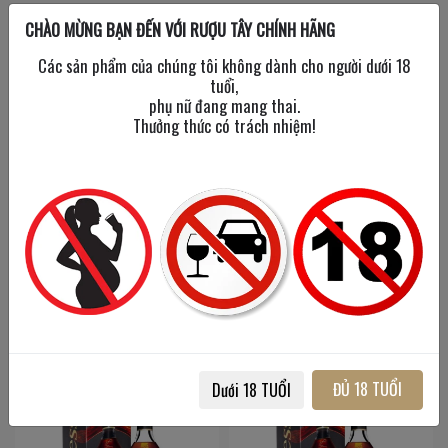
CHÀO MỪNG BẠN ĐẾN VỚI RƯỢU TÂY CHÍNH HÃNG
Tạm hết
Các sản phẩm của chúng tôi không dành cho người dưới 18
tuổi,
phụ nữ đang mang thai.
Thưởng thức có trách nhiệm!
Hardy Cognac VSOP
Hennessy Black 1L
700 ml
/
40%
1000 ml
/
43%
1,100,000đ
2,100,000đ
ĐỦ 18 TUỔI
Dưới 18 TUỔI