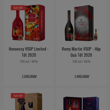
Tạm hết
Hennessy VSOP Limited -
Remy Martin VSOP - Hộp
Tết 2020
Quà Tết 2020
700 ml
/
40%
700 ml
/
40%
1,500,000đ
1,400,000đ
Tạm hết