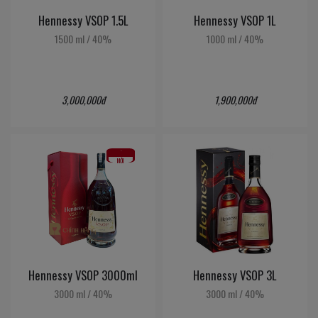
Hennessy VSOP 1.5L
Hennessy VSOP 1L
1500 ml
/
40%
1000 ml
/
40%
3,000,000đ
1,900,000đ
DIỆN
MẠO
MỚI
Hennessy VSOP 3000ml
Hennessy VSOP 3L
3000 ml
/
40%
3000 ml
/
40%